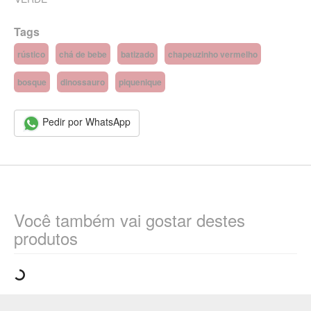
Tags
rústico
chá de bebe
batizado
chapeuzinho vermelho
bosque
dinossauro
piquenique
Pedir por WhatsApp
Você também vai gostar destes
produtos