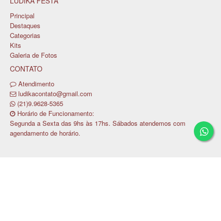
LÚDIKA FESTA
Principal
Destaques
Categorias
Kits
Galeria de Fotos
CONTATO
Atendimento
ludikacontato@gmail.com
(21)9.9628-5365
Horário de Funcionamento:
Segunda a Sexta das 9hs às 17hs. Sábados atendemos com
agendamento de horário.
Copyright © LUDIKA FESTA LTDA / CNPJ:
28.628.206/0001-80
Tecnologia ©
Estoque NOW
.