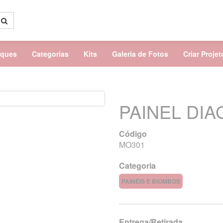
aques
Categorias
Kits
Galeria de Fotos
Criar Proje
PAINEL DI
Código
MO301
Categoria
PAINÉIS E BIOMBOS
Entrega/Retirada