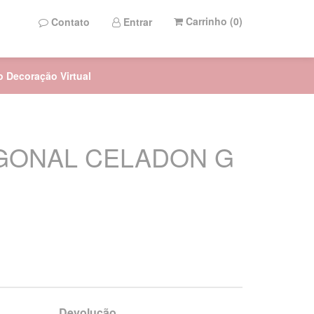
Carrinho (
0
)
Contato
Entrar
to Decoração Virtual
AGONAL CELADON G
Devolução