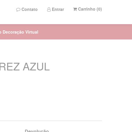
Carrinho (
0
)
Contato
Entrar
to Decoração Virtual
REZ AZUL
Devolução