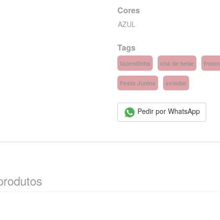
Cores
AZUL
Tags
fazendinha
chá de bebe
froze
Festa Junina
aviador
Pedir por WhatsApp
produtos