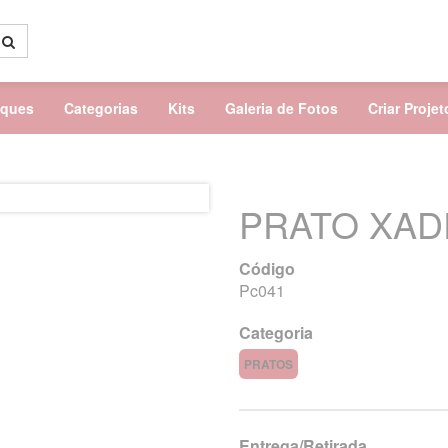
aques
Categorias
Kits
Galeria de Fotos
Criar Proje
PRATO XAD
Código
Pc041
Categoria
PRATOS
Entrega/Retirada