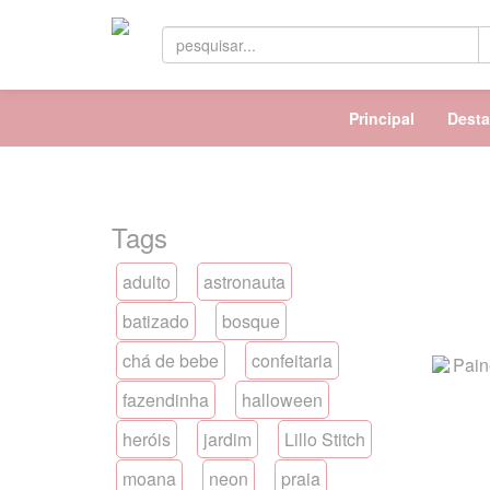
Principal
Dest
Tags
adulto
astronauta
batizado
bosque
chá de bebe
confeitaria
fazendinha
halloween
heróis
jardim
Lillo Stitch
moana
neon
praia