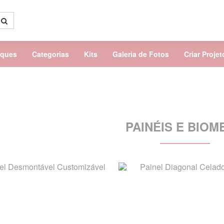
aques
Categorias
Kits
Galeria de Fotos
Criar Proje
PAINÉIS E BIOM