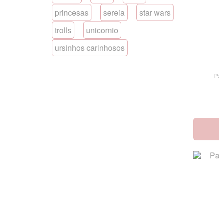
princesas
sereia
star wars
trolls
unicornio
ursinhos carinhosos
P