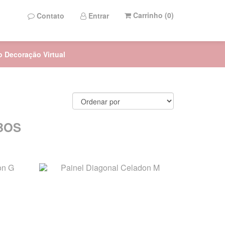
Carrinho (
0
)
Contato
Entrar
to Decoração Virtual
BOS